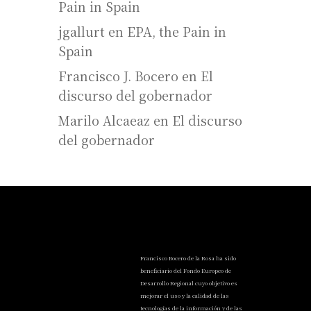
Pain in Spain
jgallurt
en
EPA, the Pain in
Spain
Francisco J. Bocero
en
El
discurso del gobernador
Marilo Alcaeaz
en
El discurso
del gobernador
Francisco Bocero de la Rosa ha sido
beneficiario del Fondo Europeo de
Desarrollo Regional cuyo objetivo es
mejorar el uso y la calidad de las
tecnologías de la información y de las