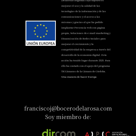
Desarrollo Regional cuyo objetivo es
mejorar el uso y la calidad de las
tecnologías de la información y de las
comunicaciones y el acceso a las
mismas y gracias al que ha podido
implantar Presencia web con pagina
propia, Soluciones de e-mail marketing y
Dinamización de Redes Sociales para
mejorar el crecimiento y la
competitividad de la empresa a través del
desarrollo de la economía digital. Esta
acción ha tenido lugar durante 2020. Para
ello ha contado con el apoyo del programa
TICCámaras de la Cámara de Córdoba.
Una manera de hacer Europa
franciscoj@bocerodelarosa.com
Soy miembro de: