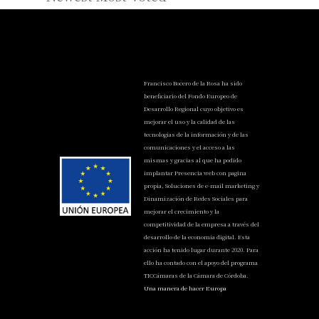
Francisco Bocero de la Rosa ha sido
beneficiario del Fondo Europeo de
Desarrollo Regional cuyo objetivo es
mejorar el uso y la calidad de las
tecnologías de la información y de las
comunicaciones y el acceso a las
mismas y gracias al que ha podido
implantar Presencia web con pagina
propia, Soluciones de e-mail marketing y
Dinamización de Redes Sociales para
mejorar el crecimiento y la
competitividad de la empresa a través del
desarrollo de la economía digital. Esta
acción ha tenido lugar durante 2020. Para
ello ha contado con el apoyo del programa
TICCámaras de la Cámara de Córdoba.
Una manera de hacer Europa