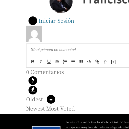
Iniciar Sesión
{}
[+]
0
Comentarios
Oldest
Newest
Most Voted
Francisco Bocero de la Rosa ha sido beneficiario del Fon
es mejorar el uso y la calidad de las tecnologías de la i