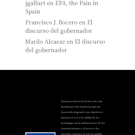
jgallurt
en
EPA, the Pain in
Spain
Francisco J. Bocero
en
El
discurso del gobernador
Marilo Alcaeaz
en
El discurso
del gobernador
Francisco Bocero de la Rosa ha sido
beneficiario del Fondo Europeo de
Desarrollo Regional cuyo objetivo es
mejorar el uso y la calidad de las
tecnologías de la información y de las
comunicaciones y el acceso a las
mismas y gracias al que ha podido